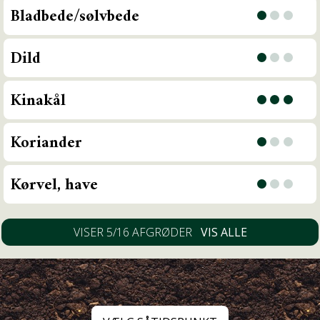
Bladbede/sølvbede
Dild
OM PRAKTISK ØKOLOGI
LÆS MEDLEMSMAGASINET
Kinakål
KONTAKT OS
Koriander
INSTALLER DYRK.NU PÅ DIN TELEFON
Kørvel, have
Majroe
VISER 5/16 AFGRØDER
VIS ALLE
Mizuna
Pak choi