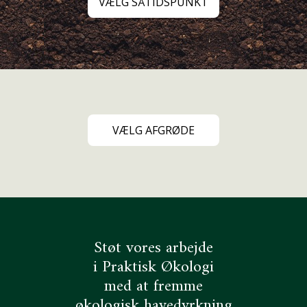
VÆLG SÅTIDSPUNKT
Radise
Rapini
Rucola, almindelig / Salatsennep
VÆLG AFGRØDE
Salat
Sareptasennep
Spinat
Støt vores arbejde
i Praktisk Økologi
Tatsoi
med at fremme
økologisk havedyrkning