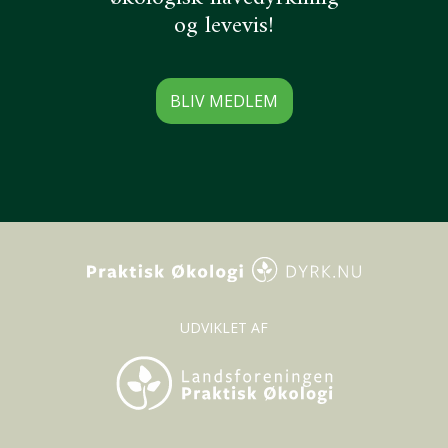
Vårsalat
og levevis!
BLIV MEDLEM
UDVIKLET AF