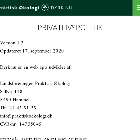
VÆLG AFGRØDE
PRIVATLIVSPOLITIK
VÆLG SÅTIDSPUNKT
Version 1.2
Opdateret 17. september 2020
SÅORDBOGEN
Dyrk.nu er en web app udviklet af:
MIN PROFIL
MINE FAVORITTER
Landsforeningen Praktisk Økologi
MINE BEDE
Sallvej 118
8450 Hammel
MINE AFGRØDER
Tlf.: 21 45 51 35
MINE BEDPLANER
info@praktiskoekologi.dk
BEREGN BEDPLAN
CVR-nr.: 14738045
LOG IND