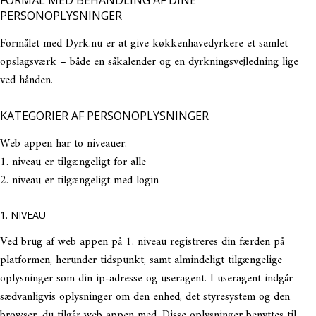
FORMÅL MED BEHANDLING AF DINE
PERSONOPLYSNINGER
Formålet med Dyrk.nu er at give køkkenhavedyrkere et samlet
opslagsværk – både en såkalender og en dyrkningsvejledning lige
OM PRAKTISK ØKOLOGI
ved hånden.
LÆS MEDLEMSMAGASINET
KONTAKT OS
KATEGORIER AF PERSONOPLYSNINGER
Web appen har to niveauer:
INSTALLER DYRK.NU PÅ DIN TELEFON
1. niveau er tilgængeligt for alle
2. niveau er tilgængeligt med login
1. NIVEAU
Ved brug af web appen på 1. niveau registreres din færden på
platformen, herunder tidspunkt, samt almindeligt tilgængelige
oplysninger som din ip-adresse og useragent. I useragent indgår
sædvanligvis oplysninger om den enhed, det styresystem og den
browser, du tilgår web appen med. Disse oplysninger benyttes til