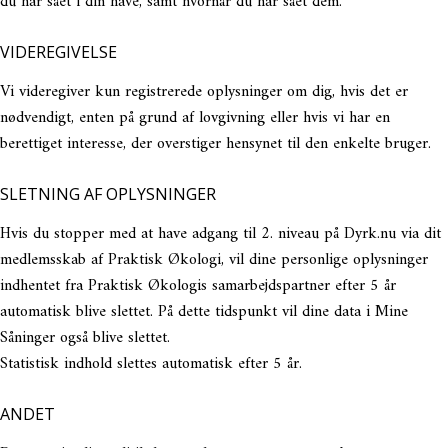
du har sået i din have, samt hvornår du har sået dem.
VIDEREGIVELSE
Vi videregiver kun registrerede oplysninger om dig, hvis det er
nødvendigt, enten på grund af lovgivning eller hvis vi har en
berettiget interesse, der overstiger hensynet til den enkelte bruger.
SLETNING AF OPLYSNINGER
Hvis du stopper med at have adgang til 2. niveau på Dyrk.nu via dit
medlemsskab af Praktisk Økologi, vil dine personlige oplysninger
indhentet fra Praktisk Økologis samarbejdspartner efter 5 år
automatisk blive slettet. På dette tidspunkt vil dine data i Mine
Såninger også blive slettet.
Statistisk indhold slettes automatisk efter 5 år.
ANDET