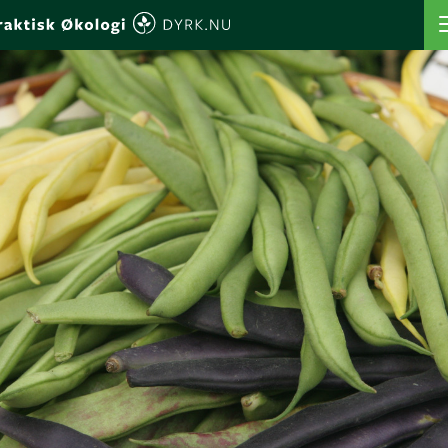
VÆLG AFGRØDE
VÆLG SÅTIDSPUNKT
SÅORDBOGEN
MIN PROFIL
MINE FAVORITTER
MINE BEDE
MINE AFGRØDER
MINE BEDPLANER
BEREGN BEDPLAN
LOG IND