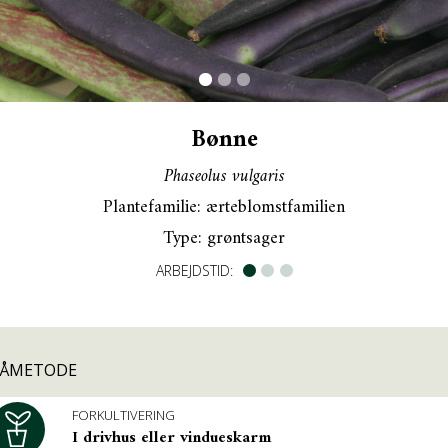
OM PRAKTISK ØKOLOGI
LÆS MEDLEMSMAGASINET
Bønne
KONTAKT OS
Phaseolus vulgaris
INSTALLER DYRK.NU PÅ DIN TELEFON
Plantefamilie: ærteblomstfamilien
Type: grøntsager
ARBEJDSTID:
SÅMETODE
FORKULTIVERING
I drivhus eller vindueskarm