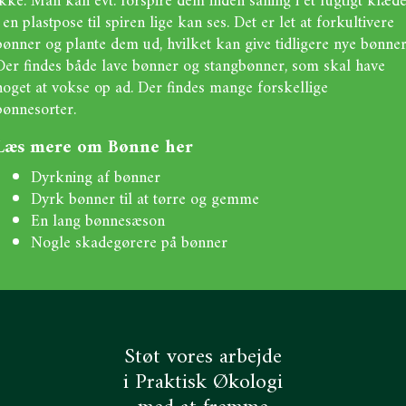
ikke. Man kan evt. forspire dem inden såning i et fugtigt klæd
i en plastpose til spiren lige kan ses. Det er let at forkultivere
bønner og plante dem ud, hvilket kan give tidligere nye bønner
Der findes både lave bønner og stangbønner, som skal have
noget at vokse op ad. Der findes mange forskellige
bønnesorter.
Læs mere om Bønne her
Dyrkning af bønner
Dyrk bønner til at tørre og gemme
En lang bønnesæson
Nogle skadegørere på bønner
Støt vores arbejde
i Praktisk Økologi