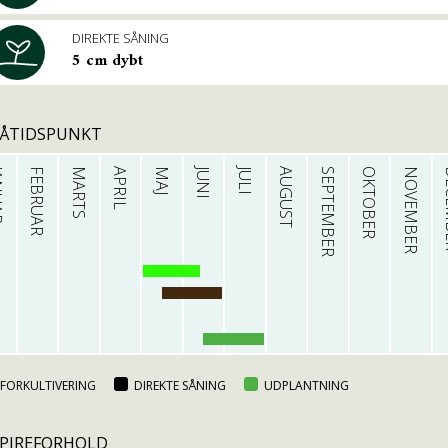
DIREKTE SÅNING
5 cm dybt
SÅTIDSPUNKT
AR
FEBRUAR
MARTS
APRIL
MAJ
JUNI
JULI
AUGUST
SEPTEMBER
OKTOBER
NOVEMBER
DE
FORKULTIVERING
DIREKTE SÅNING
UDPLANTNING
PIREFORHOLD