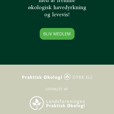
med at fremme
økologisk havedyrkning
og levevis!
BLIV MEDLEM
UDVIKLET AF