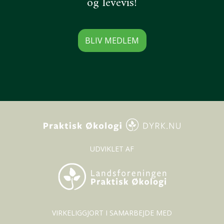
og levevis!
BLIV MEDLEM
UDVIKLET AF
VIRKELIGGJORT I SAMARBEJDE MED