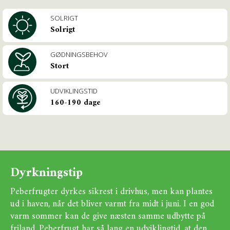
SOLRIGT
Solrigt
GØDNINGSBEHOV
Stort
UDVIKLINGSTID
160-190 dage
Dyrkningstip
Peberfrugter dyrkes sikrest i drivhus, men kan plantes
ud i haven, når det bliver varmt fra midt i juni. I en god
varm sommer kan de give næsten samme udbytte på
friland. Peberfrugt har så lang en udviklingtid, at den