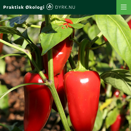
VÆLG AFGRØDE
VÆLG SÅTIDSPUNKT
SÅORDBOGEN
MIN PROFIL
MINE FAVORITTER
MINE BEDE
MINE AFGRØDER
MINE BEDPLANER
BEREGN BEDPLAN
LOG IND