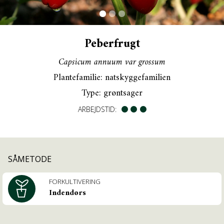
Peberfrugt
OM PRAKTISK ØKOLOGI
Capsicum annuum var grossum
LÆS MEDLEMSMAGASINET
Plantefamilie: natskyggefamilien
KONTAKT OS
Type: grøntsager
INSTALLER DYRK.NU PÅ DIN TELEFON
ARBEJDSTID:
SÅMETODE
FORKULTIVERING
Indendørs