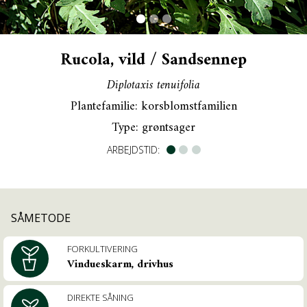
Rucola, vild / Sandsennep
OM PRAKTISK ØKOLOGI
Diplotaxis tenuifolia
LÆS MEDLEMSMAGASINET
Plantefamilie: korsblomstfamilien
KONTAKT OS
Type: grøntsager
INSTALLER DYRK.NU PÅ DIN TELEFON
ARBEJDSTID:
SÅMETODE
FORKULTIVERING
Vindueskarm, drivhus
DIREKTE SÅNING