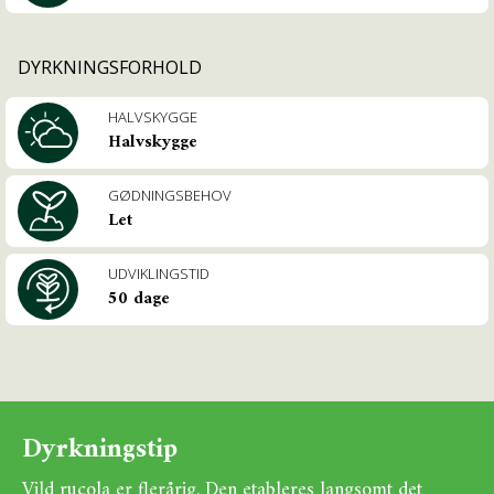
DYRKNINGSFORHOLD
HALVSKYGGE
Halvskygge
GØDNINGSBEHOV
Let
UDVIKLINGSTID
50 dage
Dyrkningstip
Vild rucola er flerårig. Den etableres langsomt det