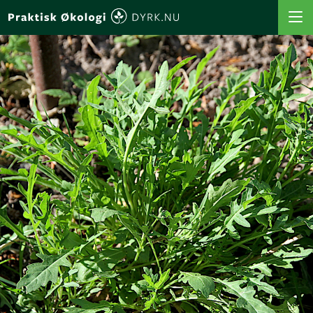
VÆLG AFGRØDE
VÆLG SÅTIDSPUNKT
SÅORDBOGEN
MIN PROFIL
MINE FAVORITTER
MINE BEDE
MINE AFGRØDER
MINE BEDPLANER
BEREGN BEDPLAN
LOG IND