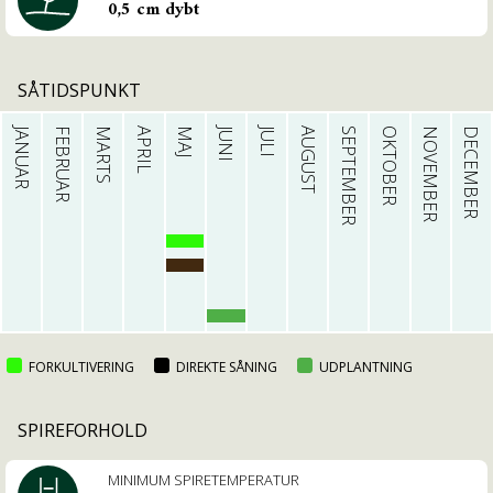
0,5 cm dybt
SÅTIDSPUNKT
JANUAR
FEBRUAR
MARTS
APRIL
MAJ
JUNI
JULI
AUGUST
SEPTEMBER
OKTOBER
NOVEMBER
DECEMBER
FORKULTIVERING
DIREKTE SÅNING
UDPLANTNING
SPIREFORHOLD
MINIMUM SPIRETEMPE­RATUR